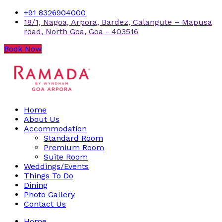
+91 8326904000
18/1, Nagoa, Arpora, Bardez, Calangute – Mapusa
road, North Goa, Goa - 403516
Book Now
Home
About Us
Accommodation
Standard Room
Premium Room
Suite Room
Weddings/Events
Things To Do
Dining
Photo Gallery
Contact Us
Home