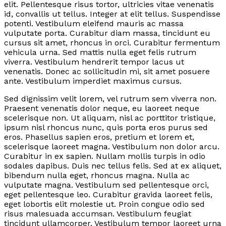
elit. Pellentesque risus tortor, ultricies vitae venenatis
id, convallis ut tellus. Integer at elit tellus. Suspendisse
potenti. Vestibulum eleifend mauris ac massa
vulputate porta. Curabitur diam massa, tincidunt eu
cursus sit amet, rhoncus in orci. Curabitur fermentum
vehicula urna. Sed mattis nulla eget felis rutrum
viverra. Vestibulum hendrerit tempor lacus ut
venenatis. Donec ac sollicitudin mi, sit amet posuere
ante. Vestibulum imperdiet maximus cursus.
Sed dignissim velit lorem, vel rutrum sem viverra non.
Praesent venenatis dolor neque, eu laoreet neque
scelerisque non. Ut aliquam, nisl ac porttitor tristique,
ipsum nisl rhoncus nunc, quis porta eros purus sed
eros. Phasellus sapien eros, pretium et lorem et,
scelerisque laoreet magna. Vestibulum non dolor arcu.
Curabitur in ex sapien. Nullam mollis turpis in odio
sodales dapibus. Duis nec tellus felis. Sed at ex aliquet,
bibendum nulla eget, rhoncus magna. Nulla ac
vulputate magna. Vestibulum sed pellentesque orci,
eget pellentesque leo. Curabitur gravida laoreet felis,
eget lobortis elit molestie ut. Proin congue odio sed
risus malesuada accumsan. Vestibulum feugiat
tincidunt ullamcorper. Vestibulum tempor laoreet urna